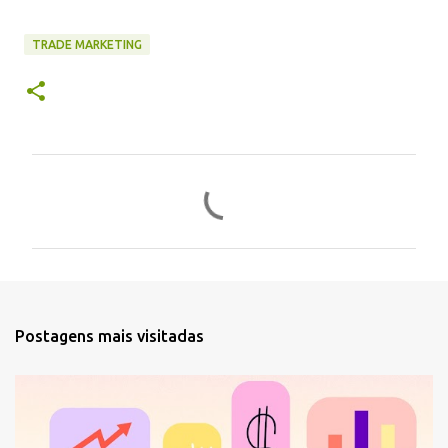
TRADE MARKETING
C
o
m
e
n
t
Postagens mais visitadas
á
r
i
o