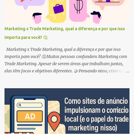
s
Marketing x Trade Marketing, qual a diferença e por que isso
importa para você? 🤔
Marketing x Trade Marketing, qual a diferença e por que isso
importa para você? 🤔 Muitas pessoas confundem Marketing com
Trade Marketing. Apesar de serem áreas que trabalham juntas,
elas têm focos e objetivos diferentes. 🤝 Pensando nisso, criamos
este guia para você entender de uma vez por todas a diferença
entre as duas áreas e como elas podem te ajudar a alavancar suas
vendas ! 🚀 Marketing: construindo uma marca forte 💪 O
Marketing é como um grande guarda-chuva que abrange diversas
estratégias para atrair e conquistar clientes . 🎯 Ele se concentra
em construir uma marca forte, gerar reconhecimento e desejo pelo
produto . 💖 Pense em todas as vezes que você viu um anúncio na
TV, ouviu um jingle no rádio ou se deparou com um outdoor