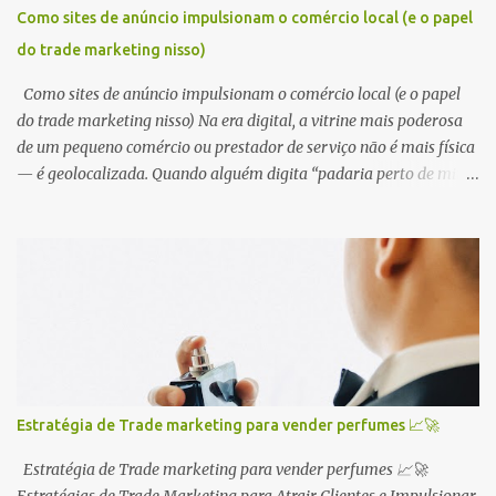
chamativo. Isso é Marketing em ação! 🎬 Exemplos de ações de
Como sites de anúncio impulsionam o comércio local (e o papel
Marketing: Publicidade online e offline: anúncios em redes sociais,
do trade marketing nisso)
Google, TV, rádio, revistas, etc. 📢 Criação de conteúdo: blogs,
vídeos, ebooks, infográficos, etc. 💡 Relações ...
Como sites de anúncio impulsionam o comércio local (e o papel
do trade marketing nisso) Na era digital, a vitrine mais poderosa
de um pequeno comércio ou prestador de serviço não é mais física
— é geolocalizada. Quando alguém digita “padaria perto de mim”
ou “encanador disponível agora” no celular, o jogo está em quem
aparece primeiro. E é aqui que os sites de anúncio com foco local
mudam tudo. A geolocalização como ativo estratégico Estar
presente em plataformas que utilizam dados de localização não é
mais um diferencial — é o mínimo. Ferramentas como Google
Meu Negócio, sites de classificados locais e aplicativos de serviços
fazem parte do novo mapa digital de descoberta. Comércio físico
vs. prestador autônomo 🏪 Comércio de bairro precisa ser
encontrado por quem está a poucos quarteirões. O impacto é
Estratégia de Trade marketing para vender perfumes 📈🚀
direto no fluxo da loja. 🧰 Prestadores de serviço autônomos
dependem de visibilidade regional inteligente — aparecer para
Estratégia de Trade marketing para vender perfumes 📈🚀
quem realmente pode contratá-los, sem dispersão geogr...