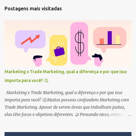
t
Postagens mais visitadas
á
r
i
o
s
Marketing x Trade Marketing, qual a diferença e por que isso
importa para você? 🤔
Marketing x Trade Marketing, qual a diferença e por que isso
importa para você? 🤔 Muitas pessoas confundem Marketing com
Trade Marketing. Apesar de serem áreas que trabalham juntas,
elas têm focos e objetivos diferentes. 🤝 Pensando nisso, criamos
este guia para você entender de uma vez por todas a diferença
entre as duas áreas e como elas podem te ajudar a alavancar suas