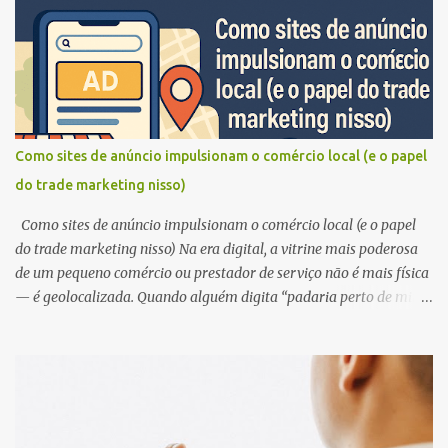
vendas ! 🚀 Marketing: construindo uma marca forte 💪 O
Marketing é como um grande guarda-chuva que abrange diversas
estratégias para atrair e conquistar clientes . 🎯 Ele se concentra
em construir uma marca forte, gerar reconhecimento e desejo pelo
produto . 💖 Pense em todas as vezes que você viu um anúncio na
TV, ouviu um jingle no rádio ou se deparou com um outdoor
chamativo. Isso é Marketing em ação! 🎬 Exemplos de ações de
Como sites de anúncio impulsionam o comércio local (e o papel
Marketing: Publicidade online e offline: anúncios em redes sociais,
do trade marketing nisso)
Google, TV, rádio, revistas, etc. 📢 Criação de conteúdo: blogs,
vídeos, ebooks, infográficos, etc. 💡 Relações ...
Como sites de anúncio impulsionam o comércio local (e o papel
do trade marketing nisso) Na era digital, a vitrine mais poderosa
de um pequeno comércio ou prestador de serviço não é mais física
— é geolocalizada. Quando alguém digita “padaria perto de mim”
ou “encanador disponível agora” no celular, o jogo está em quem
aparece primeiro. E é aqui que os sites de anúncio com foco local
mudam tudo. A geolocalização como ativo estratégico Estar
presente em plataformas que utilizam dados de localização não é
mais um diferencial — é o mínimo. Ferramentas como Google
Meu Negócio, sites de classificados locais e aplicativos de serviços