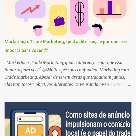
i
o
s
Marketing x Trade Marketing, qual a diferença e por que isso
importa para você? 🤔
Marketing x Trade Marketing, qual a diferença e por que isso
importa para você? 🤔 Muitas pessoas confundem Marketing com
Trade Marketing. Apesar de serem áreas que trabalham juntas,
elas têm focos e objetivos diferentes. 🤝 Pensando nisso, criamos
este guia para você entender de uma vez por todas a diferença
entre as duas áreas e como elas podem te ajudar a alavancar suas
vendas ! 🚀 Marketing: construindo uma marca forte 💪 O
Marketing é como um grande guarda-chuva que abrange diversas
estratégias para atrair e conquistar clientes . 🎯 Ele se concentra
em construir uma marca forte, gerar reconhecimento e desejo pelo
produto . 💖 Pense em todas as vezes que você viu um anúncio na