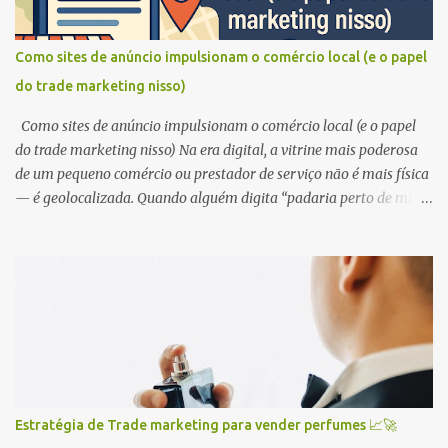
TV, ouviu um jingle no rádio ou se deparou com um outdoor
chamativo. Isso é Marketing em ação! 🎬 Exemplos de ações de
Como sites de anúncio impulsionam o comércio local (e o papel
Marketing: Publicidade online e offline: anúncios em redes sociais,
do trade marketing nisso)
Google, TV, rádio, revistas, etc. 📢 Criação de conteúdo: blogs,
vídeos, ebooks, infográficos, etc. 💡 Relações ...
Como sites de anúncio impulsionam o comércio local (e o papel
do trade marketing nisso) Na era digital, a vitrine mais poderosa
de um pequeno comércio ou prestador de serviço não é mais física
— é geolocalizada. Quando alguém digita “padaria perto de mim”
ou “encanador disponível agora” no celular, o jogo está em quem
aparece primeiro. E é aqui que os sites de anúncio com foco local
mudam tudo. A geolocalização como ativo estratégico Estar
presente em plataformas que utilizam dados de localização não é
mais um diferencial — é o mínimo. Ferramentas como Google
Meu Negócio, sites de classificados locais e aplicativos de serviços
fazem parte do novo mapa digital de descoberta. Comércio físico
vs. prestador autônomo 🏪 Comércio de bairro precisa ser
encontrado por quem está a poucos quarteirões. O impacto é
Estratégia de Trade marketing para vender perfumes 📈🚀
direto no fluxo da loja. 🧰 Prestadores de serviço autônomos