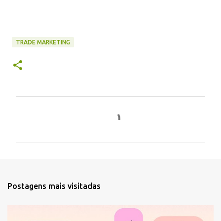
TRADE MARKETING
C
o
m
e
n
t
Postagens mais visitadas
á
r