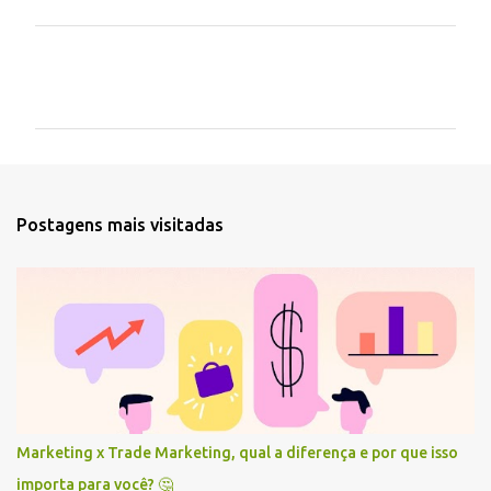
C
o
m
e
n
t
Postagens mais visitadas
á
r
i
o
s
Marketing x Trade Marketing, qual a diferença e por que isso
importa para você? 🤔