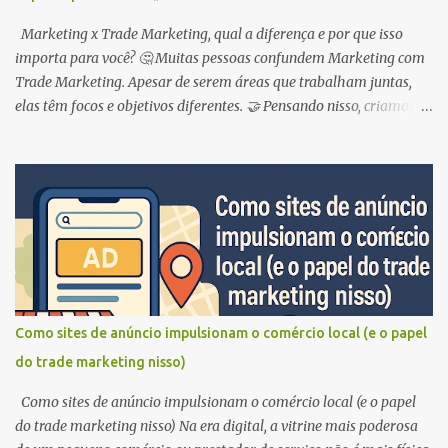
Marketing x Trade Marketing, qual a diferença e por que isso
importa para você? 🤔 Muitas pessoas confundem Marketing com
Trade Marketing. Apesar de serem áreas que trabalham juntas,
elas têm focos e objetivos diferentes. 🤝 Pensando nisso, criamos
este guia para você entender de uma vez por todas a diferença
entre as duas áreas e como elas podem te ajudar a alavancar suas
vendas ! 🚀 Marketing: construindo uma marca forte 💪 O
Marketing é como um grande guarda-chuva que abrange diversas
estratégias para atrair e conquistar clientes . 🎯 Ele se concentra
em construir uma marca forte, gerar reconhecimento e desejo pelo
produto . 💖 Pense em todas as vezes que você viu um anúncio na
TV, ouviu um jingle no rádio ou se deparou com um outdoor
chamativo. Isso é Marketing em ação! 🎬 Exemplos de ações de
Como sites de anúncio impulsionam o comércio local (e o papel
Marketing: Publicidade online e offline: anúncios em redes sociais,
do trade marketing nisso)
Google, TV, rádio, revistas, etc. 📢 Criação de conteúdo: blogs,
vídeos, ebooks, infográficos, etc. 💡 Relações ...
Como sites de anúncio impulsionam o comércio local (e o papel
do trade marketing nisso) Na era digital, a vitrine mais poderosa