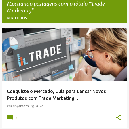
Mostrando postagens com o rótulo
Trade
Marketing
VER TODOS
P
o
s
t
a
g
e
Conquiste o Mercado, Guia para Lançar Novos
n
Produtos com Trade Marketing 🚀
s
em
novembro 29, 2024
0